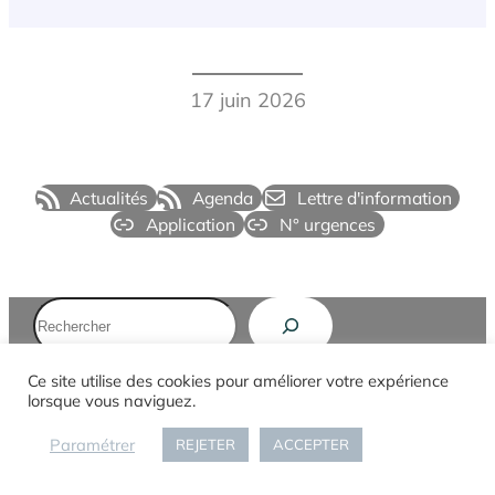
17 juin 2026
Actualités
Agenda
Lettre d'information
Application
N° urgences
Rechercher
Ce site utilise des cookies pour améliorer votre expérience
lorsque vous naviguez.
Mairie de Watten
Paramétrer
REJETER
ACCEPTER
Coordonnées: