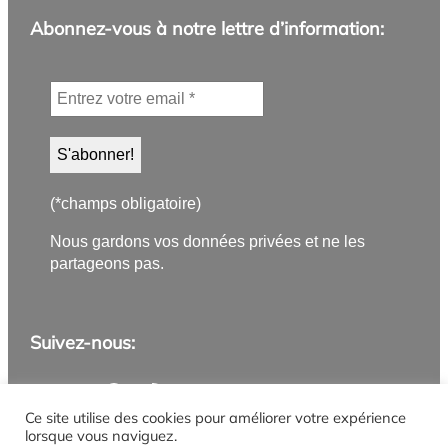
Abonnez-vous à notre lettre d’information:
(*champs obligatoire)
Nous gardons vos données privées et ne les
partageons pas.
Suivez-nous:
Application PanneauPocket
Lettre d'information
Instagram
Facebook
YouTube
Flux RSS
Ce site utilise des cookies pour améliorer votre expérience
lorsque vous naviguez.
Mentions légales
Politique de confidentialité