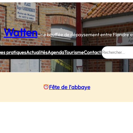
Watten
Une bouffée de dépaysement entre Flandre et
Rechercher
ues pratiques
Actualités
Agenda
Tourisme
Contact
Fête de l’abbaye