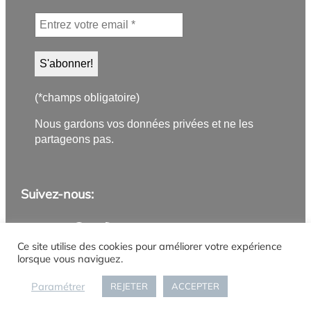
(*champs obligatoire)
Nous gardons vos données privées et ne les
partageons pas.
Suivez-nous:
Application PanneauPocket
Lettre d'information
Instagram
Facebook
YouTube
Flux RSS
Ce site utilise des cookies pour améliorer votre expérience
lorsque vous naviguez.
Mentions légales
Politique de confidentialité
Gestion des cookies
Accueil
Paramétrer
REJETER
ACCEPTER
Connexion