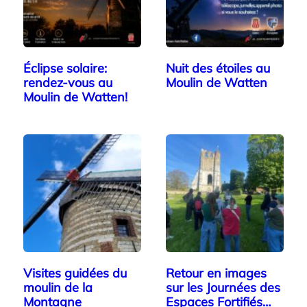
Éclipse solaire:
Nuit des étoiles au
rendez-vous au
Moulin de Watten
Moulin de Watten!
Visites guidées du
Retour en images
moulin de la
sur les Journées des
Montagne
Espaces Fortifiés