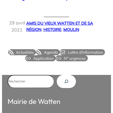
2026
29 avril
AMIS DU VIEUX WATTEN ET DE SA
2021
RÉGION
, 
HISTOIRE
, 
MOULIN
Actualités
Agenda
Lettre d'information
Application
N° urgences
Rechercher
Mairie de Watten