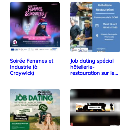
Soirée Femmes et
Job dating spécial
Industrie (à
hôtellerie-
Craywick)
restauration sur le…