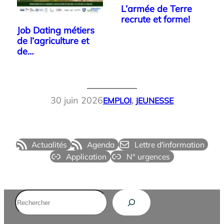
L’armée de Terre
recrute et forme!
Job Dating métiers
de l’agriculture et
de…
30 juin 2026
EMPLOI
, 
JEUNESSE
Actualités
Agenda
Lettre d'information
Application
N° urgences
Rechercher