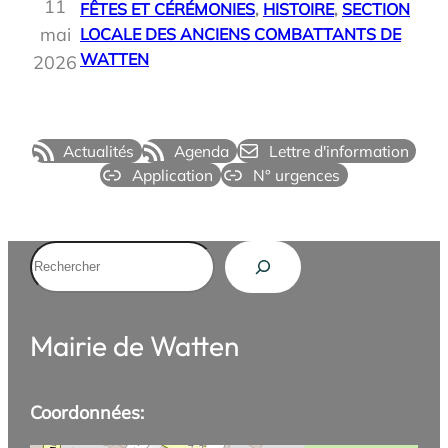
11
FÊTES ET CÉRÉMONIES
, 
HISTOIRE
, 
SECTION
mai
LOCALE DES ANCIENS COMBATTANTS DE
WATTEN
2026
Actualités
Agenda
Lettre d'information
Application
N° urgences
Rechercher
Mairie de Watten
Coordonnées: