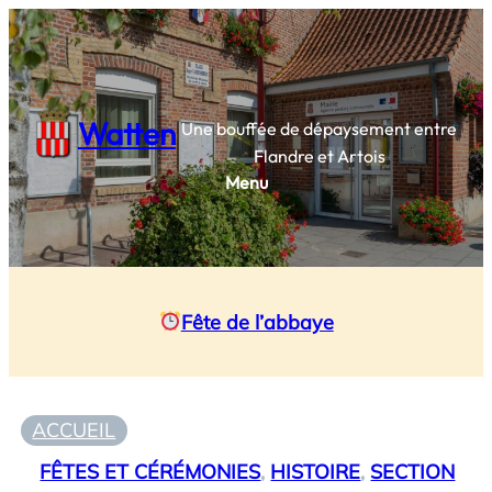
Watten
Une bouffée de dépaysement entre
Flandre et Artois
Menu
Fête de l’abbaye
ACCUEIL
FÊTES ET CÉRÉMONIES
, 
HISTOIRE
, 
SECTION