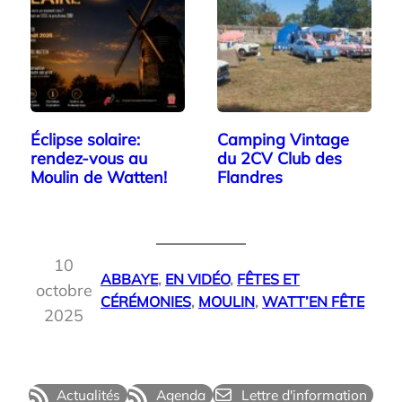
Éclipse solaire:
Camping Vintage
rendez-vous au
du 2CV Club des
Moulin de Watten!
Flandres
10
ABBAYE
, 
EN VIDÉO
, 
FÊTES ET
octobre
CÉRÉMONIES
, 
MOULIN
, 
WATT’EN FÊTE
2025
Actualités
Agenda
Lettre d'information