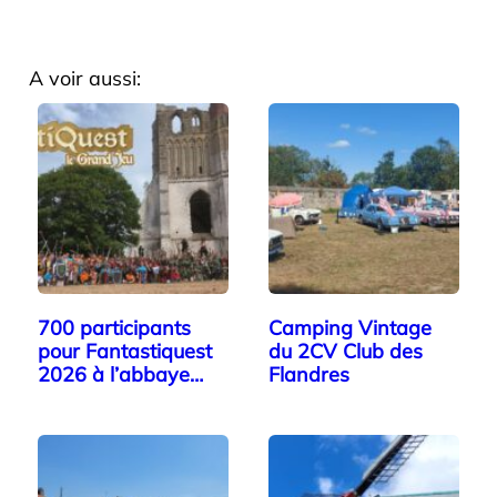
A voir aussi:
700 participants
Camping Vintage
pour Fantastiquest
du 2CV Club des
2026 à l’abbaye…
Flandres