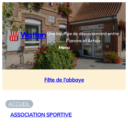
Watten
Une bouffée de dépaysement entre
Flandre et Artois
Menu
Fête de l’abbaye
ACCUEIL
ASSOCIATION SPORTIVE