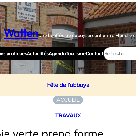
Watten
Une bouffée de dépaysement entre Flandre et
Rechercher
ues pratiques
Actualités
Agenda
Tourisme
Contact
Fête de l’abbaye
ACCUEIL
TRAVAUX
ie verte prend forme