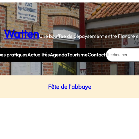
Watten
Une bouffée de dépaysement entre Flandre et
Rechercher
ues pratiques
Actualités
Agenda
Tourisme
Contact
Fête de l’abbaye