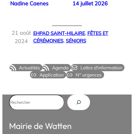
Nadine Caenes
14 juillet 2026
21 août
EHPAD SAINT-HILAIRE
, 
FÊTES ET
2024
CÉRÉMONIES
, 
SÉNIORS
Actualités
Agenda
Lettre d'information
Application
N° urgences
Rechercher
Mairie de Watten