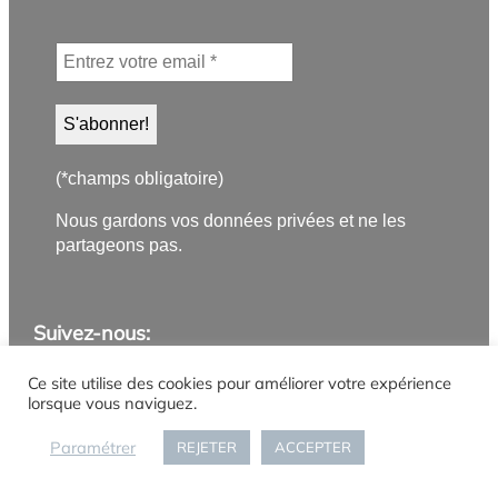
(*champs obligatoire)
Nous gardons vos données privées et ne les
partageons pas.
Suivez-nous:
Application PanneauPocket
Lettre d'information
Instagram
Facebook
YouTube
Flux RSS
Ce site utilise des cookies pour améliorer votre expérience
lorsque vous naviguez.
Mentions légales
Politique de confidentialité
Paramétrer
REJETER
ACCEPTER
Gestion des cookies
Accueil