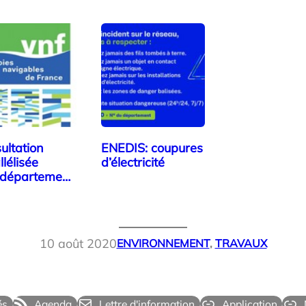
ultation
ENEDIS: coupures
llélisée
d’électricité
rdépartement
 Voies…
10 août 2020
ENVIRONNEMENT
, 
TRAVAUX
és
Agenda
Lettre d'information
Application