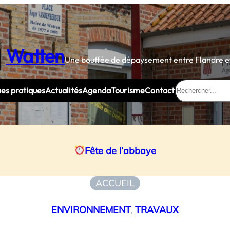
Watten
Une bouffée de dépaysement entre Flandre et
Rechercher
ues pratiques
Actualités
Agenda
Tourisme
Contact
Fête de l’abbaye
ACCUEIL
ENVIRONNEMENT
, 
TRAVAUX