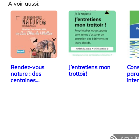
A voir aussi:
Rendez-vous
J’entretiens mon
Cons
nature : des
trottoir!
para
centaines
inte
animations…
ale:
Actualit