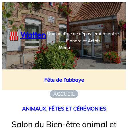
Aller
au
contenu
Watten
Une bouffée de dépaysement entre
Flandre et Artois
Menu
Fête de l’abbaye
ACCUEIL
ANIMAUX
, 
FÊTES ET CÉRÉMONIES
Salon du Bien-être animal et