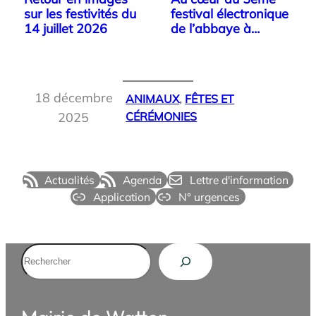
sur les festivités du
festival électronique
14 juillet 2026
de l’abbaye à
Watten
18 décembre
ANIMAUX
, 
FÊTES ET
2025
CÉRÉMONIES
Actualités
Agenda
Lettre d'information
Application
N° urgences
Rechercher