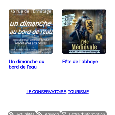
Un dimanche au
Fête de l’abbaye
bord de l’eau
LE CONSERVATOIRE
, 
TOURISME
Actualités
Agenda
Lettre d'information