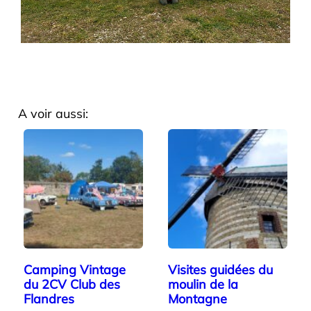
A voir aussi:
Camping Vintage
Visites guidées du
du 2CV Club des
moulin de la
Flandres
Montagne