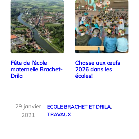
Fête de l’école
Chasse aux œufs
maternelle Brachet-
2026 dans les
Drila
écoles!
29 janvier
ECOLE BRACHET ET DRILA
, 
2021
TRAVAUX