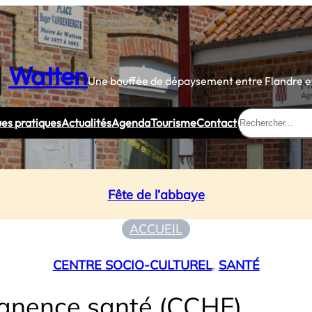
Watten
Une bouffée de dépaysement entre Flandre et
Rechercher
ues pratiques
Actualités
Agenda
Tourisme
Contact
Fête de l’abbaye
ACCUEIL
CENTRE SOCIO-CULTUREL
, 
SANTÉ
anence santé (CCHF)