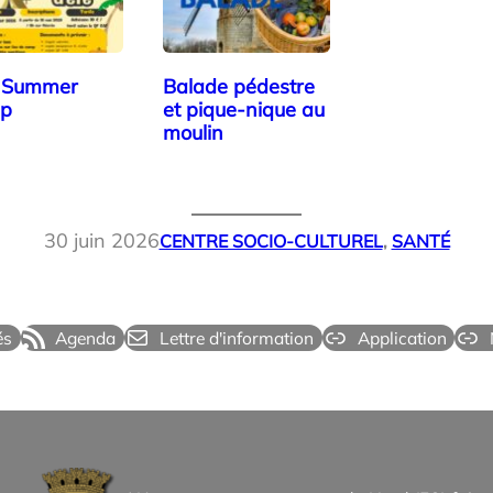
s Summer
Balade pédestre
p
et pique-nique au
moulin
30 juin 2026
CENTRE SOCIO-CULTUREL
, 
SANTÉ
és
Agenda
Lettre d'information
Application