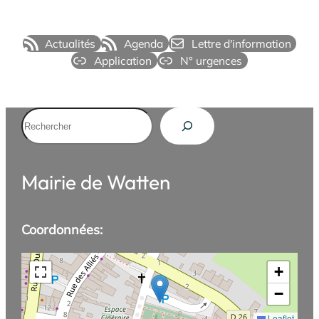
Actualités
Agenda
Lettre d'information
Application
N° urgences
Rechercher
Mairie de Watten
Coordonnées:
+
−
Leaflet