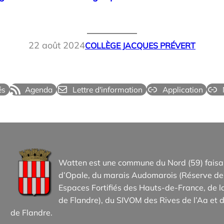
22 août 2024
COLLÈGE JACQUES PRÉVERT
és
Agenda
Lettre d'information
Application
Watten est une commune du Nord (59) faisan
d’Opale, du marais Audomarois (Réserve de 
Espaces Fortifiés des Hauts-de-France, d
de Flandre), du SIVOM des Rives de l’Aa et d
de Flandre.