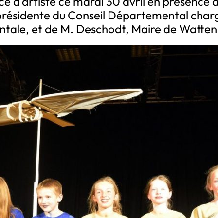
nce d’artiste ce mardi 30 avril en présence 
ésidente du Conseil Départemental charg
tale, et de M. Deschodt, Maire de Watten