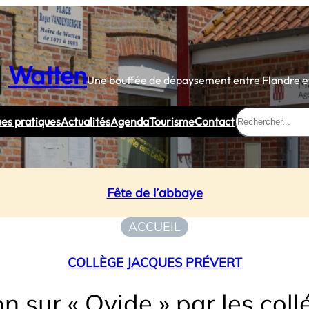
Watten
Une bouffée de dépaysement entre Flandre et
Rechercher
ues pratiques
Actualités
Agenda
Tourisme
Contact
Fête de l’abbaye
ACCUEIL
COLLÈGE JACQUES PRÉVERT
n sur « Ovide » par les col