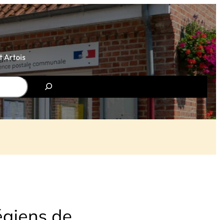
 Artois
légiens de