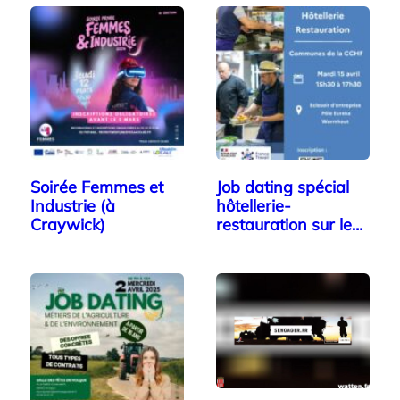
Soirée Femmes et
Job dating spécial
Industrie (à
hôtellerie-
Craywick)
restauration sur le…