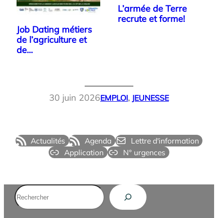
L’armée de Terre
recrute et forme!
Job Dating métiers
de l’agriculture et
de…
30 juin 2026
EMPLOI
, 
JEUNESSE
Actualités
Agenda
Lettre d'information
Application
N° urgences
Rechercher