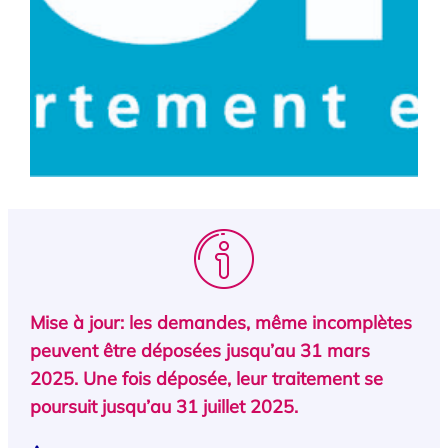
Mise à jour: les demandes, même incomplètes
peuvent être déposées jusqu’au 31 mars
2025. Une fois déposée, leur traitement se
poursuit jusqu’au 31 juillet 2025.