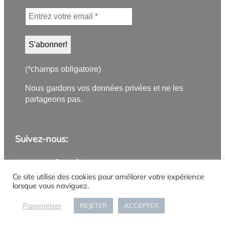
(*champs obligatoire)
Nous gardons vos données privées et ne les
partageons pas.
Suivez-nous:
Application PanneauPocket
Lettre d'information
Instagram
Facebook
YouTube
Flux RSS
Ce site utilise des cookies pour améliorer votre expérience
lorsque vous naviguez.
Mentions légales
Politique de confidentialité
Gestion des cookies
Accueil
Paramétrer
REJETER
ACCEPTER
Connexion