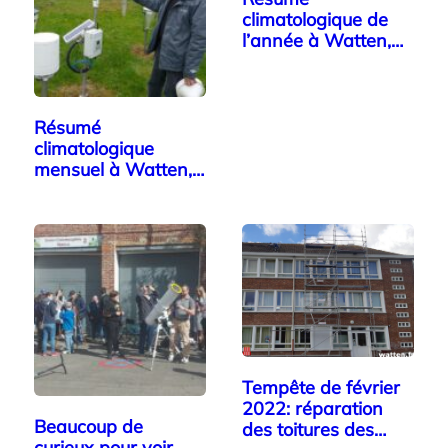
climatologique de
l’année à Watten,
par Alain Plumart
Résumé
climatologique
mensuel à Watten,
par Alain Plumart
Tempête de février
2022: réparation
Beaucoup de
des toitures des…
curieux pour voir