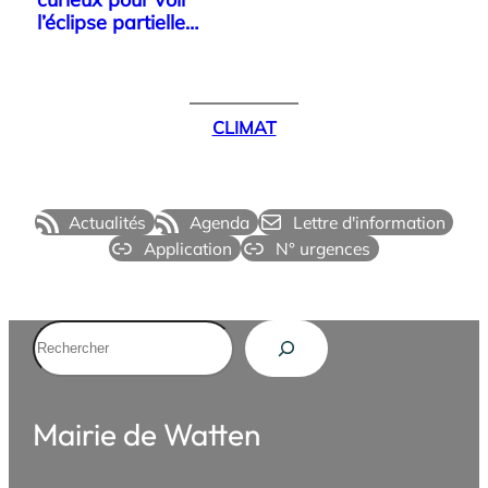
l’éclipse partielle
du…
CLIMAT
Actualités
Agenda
Lettre d'information
Application
N° urgences
Rechercher
Mairie de Watten