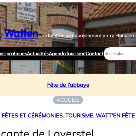
Watten
Une bouffée de dépaysement entre Flandre et
Rechercher
ues pratiques
Actualités
Agenda
Tourisme
Contact
Fête de l’abbaye
ACCUEIL
FÊTES ET CÉRÉMONIES
, 
TOURISME
, 
WATT’EN FÊTE
cante de Loverstel