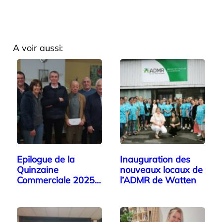
A voir aussi:
Epilogue de la
Inauguration des
Quinzaine
nouveaux locaux de
Commerciale 2025
l’ADMR de Watten
et départ…