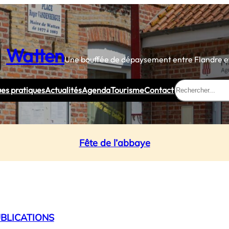
Watten
Une bouffée de dépaysement entre Flandre et
Rechercher
ues pratiques
Actualités
Agenda
Tourisme
Contact
Fête de l’abbaye
BLICATIONS