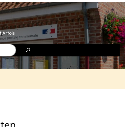
 Artois
tten