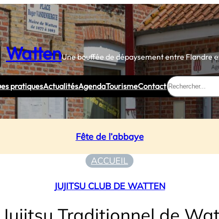
Watten
Une bouffée de dépaysement entre Flandre et
Rechercher
ues pratiques
Actualités
Agenda
Tourisme
Contact
Fête de l’abbaye
ACCUEIL
JUJITSU CLUB DE WATTEN
ujitsu Traditionnel de Wa