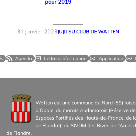
pour 2019
31 janvier 2023
JUJITSU CLUB DE WATTEN
és
Agenda
Lettre d'information
Application
Watten est une commune du Nord (59) faisan
d’Opale, du marais Audomarois (Réserve de 
Espaces Fortifiés des Hauts-de-France, d
de Flandre), du SIVOM des Rives de l’Aa et d
de Flandre.