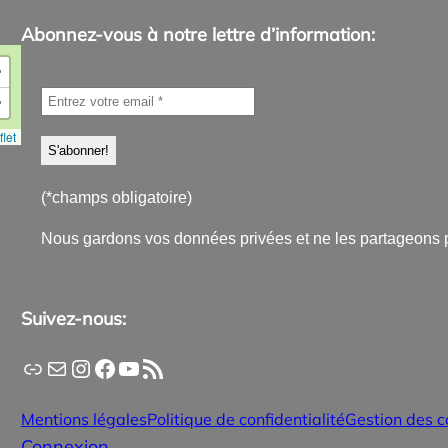
Abonnez-vous à notre lettre d’information:
+
−
let
(*champs obligatoire)
Nous gardons vos données privées et ne les partageons 
Suivez-nous:
Application PanneauPocket
Lettre d'information
Instagram
Facebook
YouTube
Flux RSS
Mentions légales
Politique de confidentialité
Gestion des c
Connexion