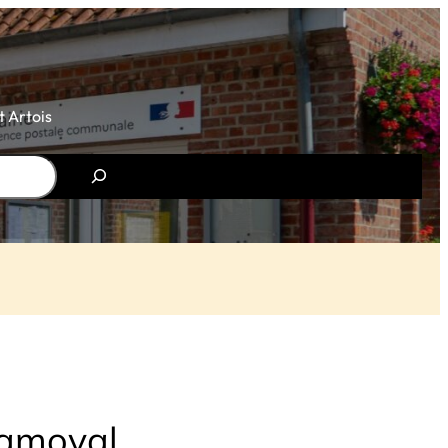
 Artois
lamoval