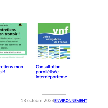
tretiens mon
Consultation
oir!
parallélisée
interdépartement
ale: Voies…
13 octobre 2023
ENVIRONNEMENT