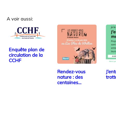
A voir aussi:
Enquête plan de
circulation de la
CCHF
Rendez-vous
J’en
nature : des
trott
centaines
animations…