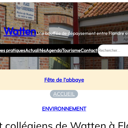
Watten
Une bouffée de dépaysement entre Flandre et
Rechercher
ues pratiques
Actualités
Agenda
Tourisme
Contact
Fête de l’abbaye
ACCUEIL
ENVIRONNEMENT
et collégiens de Watten à F