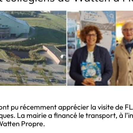
n ont pu récemment apprécier la visite de
ues. La mairie a financé le transport, à l’
Watten Propre.