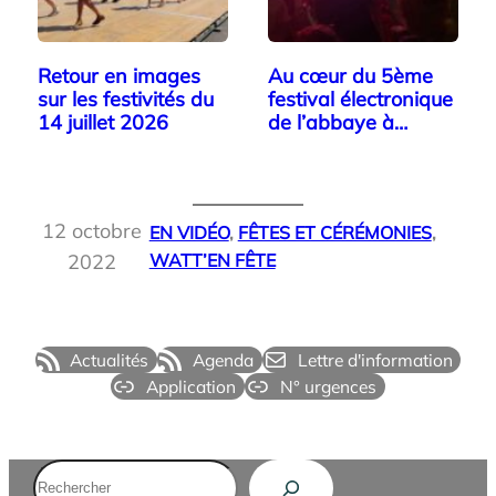
Retour en images
Au cœur du 5ème
sur les festivités du
festival électronique
14 juillet 2026
de l’abbaye à
Watten
12 octobre
EN VIDÉO
, 
FÊTES ET CÉRÉMONIES
, 
2022
WATT’EN FÊTE
Actualités
Agenda
Lettre d'information
Application
N° urgences
Rechercher