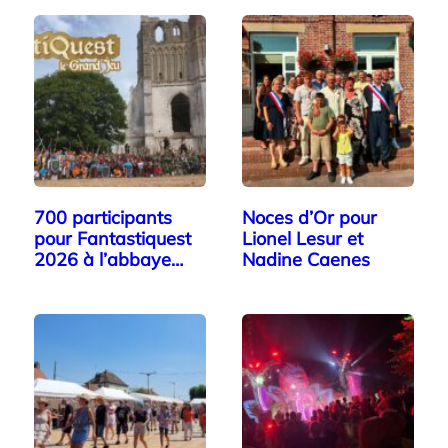
700 participants
Noces d’Or pour
pour Fantastiquest
Lionel Lesur et
2026 à l’abbaye…
Nadine Caenes