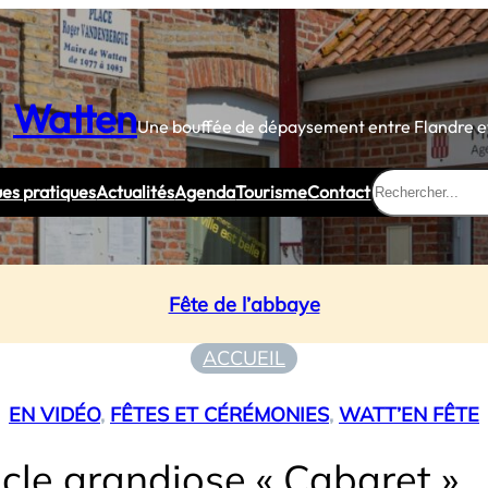
Watten
Une bouffée de dépaysement entre Flandre et
Rechercher
ues pratiques
Actualités
Agenda
Tourisme
Contact
Fête de l’abbaye
ACCUEIL
EN VIDÉO
, 
FÊTES ET CÉRÉMONIES
, 
WATT’EN FÊTE
cle grandiose « Cabaret »