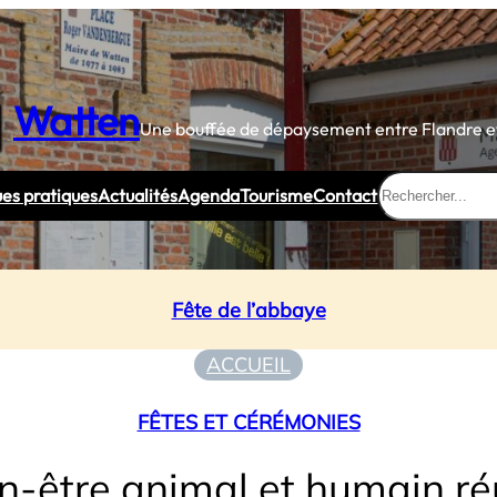
Watten
Une bouffée de dépaysement entre Flandre et
Rechercher
ues pratiques
Actualités
Agenda
Tourisme
Contact
Fête de l’abbaye
ACCUEIL
FÊTES ET CÉRÉMONIES
n-être animal et humain ré