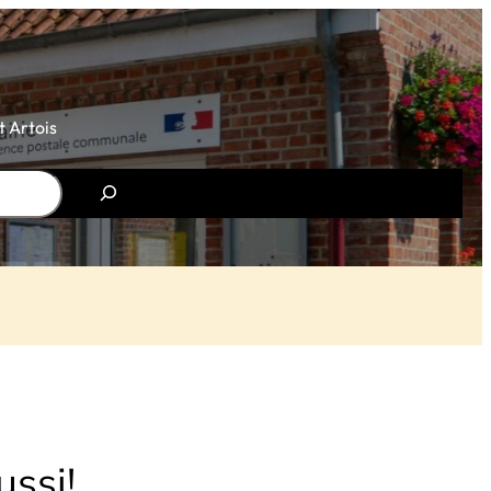
 Artois
ussi!