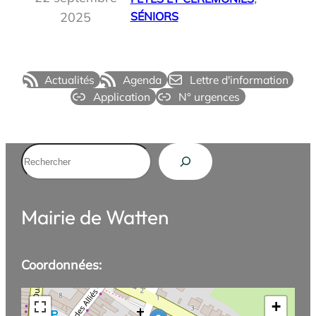
2025
SÉNIORS
Actualités
Agenda
Lettre d'information
Application
N° urgences
Rechercher
Mairie de Watten
Coordonnées:
+