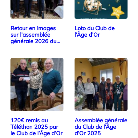
Retour en images
Loto du Club de
sur l’assemblée
l’Âge d’Or
générale 2026 du…
120€ remis au
Assemblée générale
Téléthon 2025 par
du Club de l’Âge
le Club de l’Âge d’Or
d’Or 2025