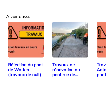
A voir aussi:
Réfection du pont
Travaux de
Trav
de Watten
rénovation du
Anto
(travaux de nuit)
pont rue de
par 
l’Ermitage
Mill