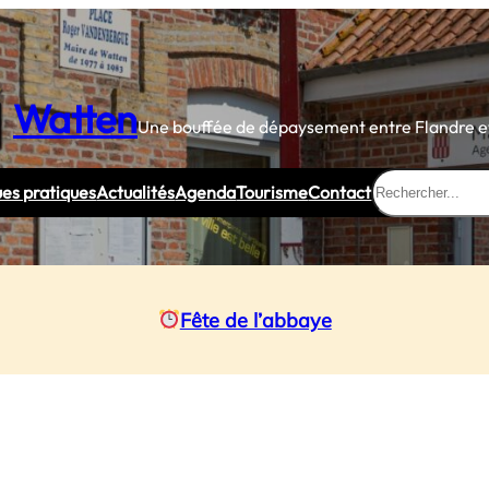
Watten
Une bouffée de dépaysement entre Flandre et
Rechercher
ues pratiques
Actualités
Agenda
Tourisme
Contact
Fête de l’abbaye