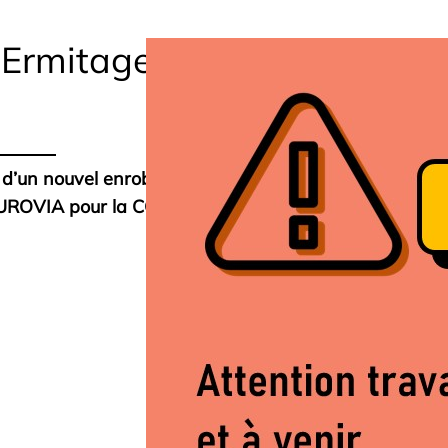
’Ermitage à partir du 16
d’un nouvel enrobé auront lieu après le n°62
 EUROVIA pour la CCHF.