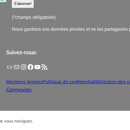
(*champs obligatoire)
Nous gardons vos données privées et ne les partageons 
Suivez-nous:
Application PanneauPocket
Lettre d'information
Instagram
Facebook
YouTube
Flux RSS
Mentions légales
Politique de confidentialité
Gestion des c
Connexion
que vous naviguez.