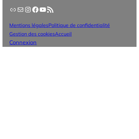
Application PanneauPocket
Lettre d'information
Instagram
Facebook
YouTube
Flux RSS
Mentions légales
Politique de confidentialité
Gestion des cookies
Accueil
Connexion