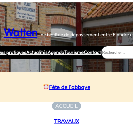
Watten
Une bouffée de dépaysement entre Flandre et
Rechercher
ues pratiques
Actualités
Agenda
Tourisme
Contact
Fête de l’abbaye
ACCUEIL
TRAVAUX