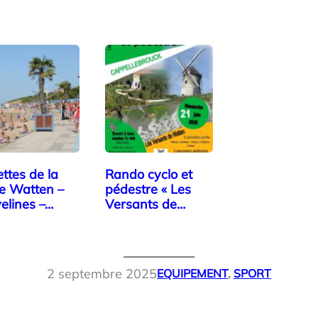
ttes de la
Rando cyclo et
e Watten –
pédestre « Les
elines –…
Versants de
Watten »
2 septembre 2025
EQUIPEMENT
, 
SPORT