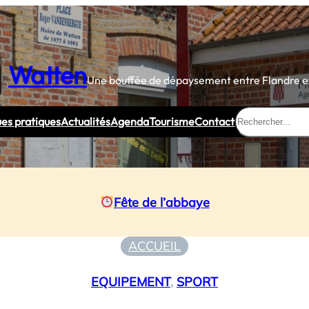
Watten
Une bouffée de dépaysement entre Flandre et
Rechercher
ues pratiques
Actualités
Agenda
Tourisme
Contact
Fête de l’abbaye
ACCUEIL
EQUIPEMENT
, 
SPORT