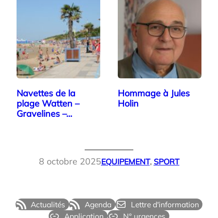
Navettes de la
Hommage à Jules
plage Watten –
Holin
Gravelines –…
8 octobre 2025
EQUIPEMENT
, 
SPORT
Actualités
Agenda
Lettre d'information
Application
N° urgences