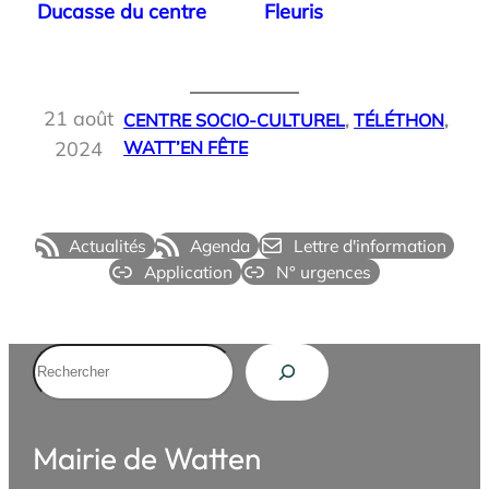
Ducasse du centre
Fleuris
21 août
CENTRE SOCIO-CULTUREL
, 
TÉLÉTHON
, 
2024
WATT’EN FÊTE
Actualités
Agenda
Lettre d'information
Application
N° urgences
Rechercher
Mairie de Watten