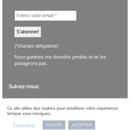
(*champs obligatoire)
Nous gardons vos données privées et ne les
partageons pas.
Suivez-nous:
Application PanneauPocket
Lettre d'information
Instagram
Facebook
YouTube
Flux RSS
Ce site utilise des cookies pour améliorer votre expérience
lorsque vous naviguez.
Mentions légales
Politique de confidentialité
Gestion des cookies
Accueil
Paramétrer
REJETER
ACCEPTER