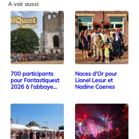
A voir aussi:
700 participants
Noces d’Or pour
pour Fantastiquest
Lionel Lesur et
2026 à l’abbaye…
Nadine Caenes