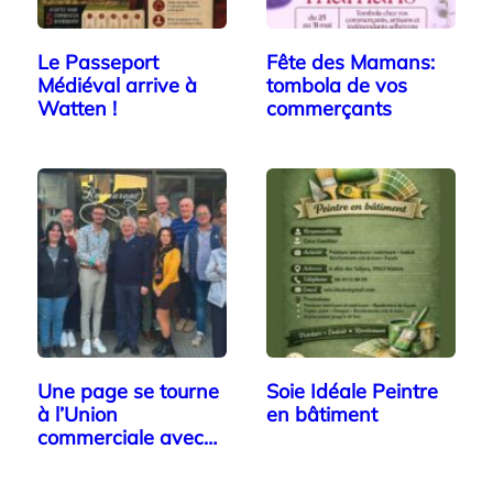
Le Passeport
Fête des Mamans:
Médiéval arrive à
tombola de vos
Watten !
commerçants
Une page se tourne
Soie Idéale Peintre
à l’Union
en bâtiment
commerciale avec
un…