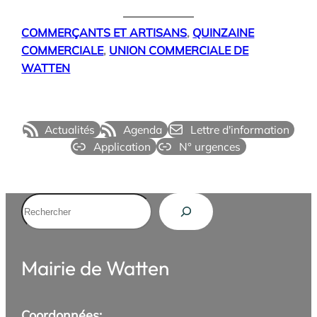
COMMERÇANTS ET ARTISANS
, 
QUINZAINE
COMMERCIALE
, 
UNION COMMERCIALE DE
WATTEN
Actualités
Agenda
Lettre d'information
Application
N° urgences
Rechercher
Mairie de Watten
Coordonnées: