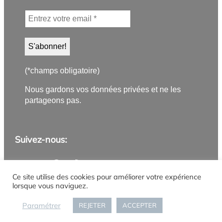
(*champs obligatoire)
Nous gardons vos données privées et ne les
partageons pas.
Suivez-nous:
Application PanneauPocket
Lettre d'information
Instagram
Facebook
YouTube
Flux RSS
Ce site utilise des cookies pour améliorer votre expérience
lorsque vous naviguez.
Mentions légales
Politique de confidentialité
Gestion des cookies
Accueil
Paramétrer
REJETER
ACCEPTER
Connexion