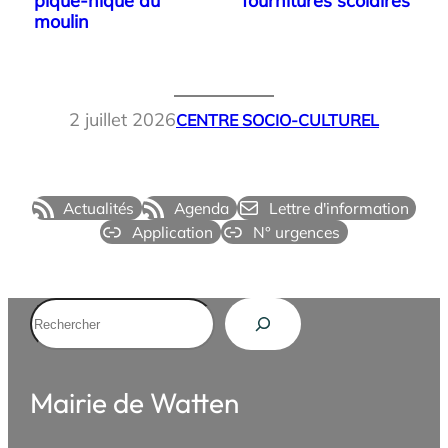
pique-nique au
fournitures scolaires
moulin
2 juillet 2026
CENTRE SOCIO-CULTUREL
Actualités
Agenda
Lettre d'information
Application
N° urgences
Rechercher
Mairie de Watten