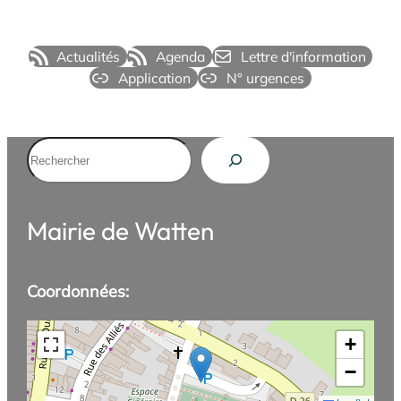
Actualités
Agenda
Lettre d'information
Application
N° urgences
Rechercher
Mairie de Watten
Coordonnées:
+
−