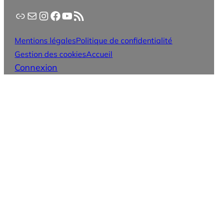
Application PanneauPocket
Lettre d'information
Instagram
Facebook
YouTube
Flux RSS
Mentions légales
Politique de confidentialité
Gestion des cookies
Accueil
Connexion