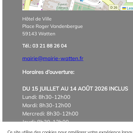
Leaf
Hôtel de Ville
Place Roger Vandenbergue
59143 Watten
Tél.: 03 21 88 26 04
mairie@mairie-watten.fr
Horaires d’ouverture:
DU 15 JUILLET AU 14 AOÛT 2026 INCLUS
Lundi: 8h30-12h00
Mardi: 8h30-12h00
Mercredi: 8h30-12h00
Jeudi: 8h30-12h00
Vendredi: 8h30-12h00
Ce site utilise des cookies pour améliorer votre expérience lors