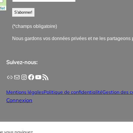
let
(*champs obligatoire)
Nous gardons vos données privées et ne les partageons 
Suivez-nous:
Application PanneauPocket
Lettre d'information
Instagram
Facebook
YouTube
Flux RSS
Mentions légales
Politique de confidentialité
Gestion des c
Connexion
que vous naviguez.