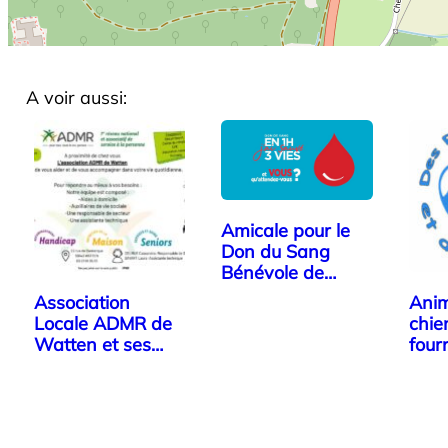
A voir aussi:
Amicale pour le
Don du Sang
Bénévole de
Bourbourg,…
Association
Anim
Locale ADMR de
chie
Watten et ses
fourr
environs
SPA