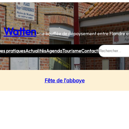
Watten
Une bouffée de dépaysement entre Flandre et
Rechercher
ues pratiques
Actualités
Agenda
Tourisme
Contact
Fête de l’abbaye