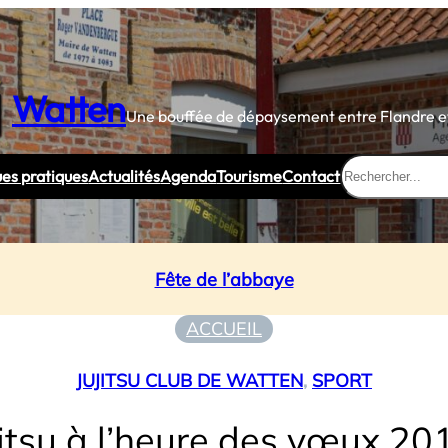
Watten
Une bouffée de dépaysement entre Flandre et
Rechercher
ues pratiques
Actualités
Agenda
Tourisme
Contact
Fête de l’abbaye
ACCUEIL
JUJITSU CLUB DE WATTEN
, 
SPORT
jitsu à l’heure des vœux 20