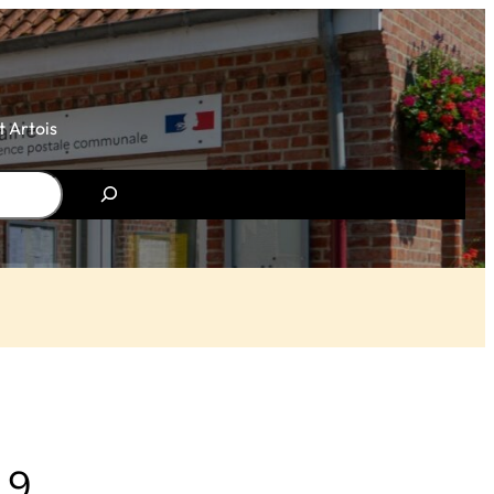
 Artois
19