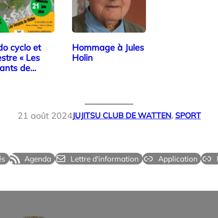
o cyclo et
Hommage à Jules
stre « Les
Holin
ants de
en »
21 août 2024
JUJITSU CLUB DE WATTEN
, 
SPORT
és
Agenda
Lettre d'information
Application