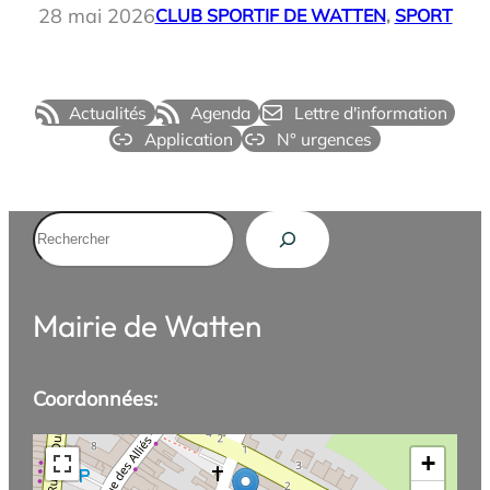
28 mai 2026
CLUB SPORTIF DE WATTEN
, 
SPORT
Actualités
Agenda
Lettre d'information
Application
N° urgences
Rechercher
Mairie de Watten
Coordonnées:
+