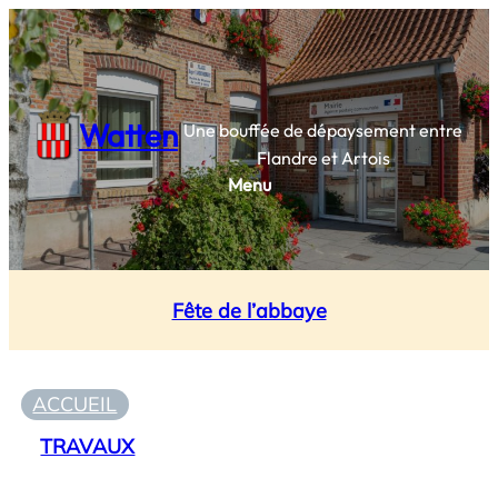
Watten
Une bouffée de dépaysement entre
Flandre et Artois
Menu
Fête de l’abbaye
ACCUEIL
TRAVAUX