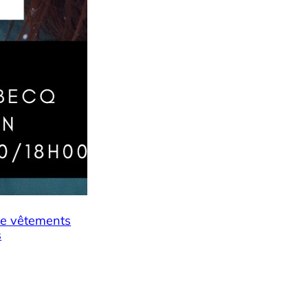
ge vêtements
s