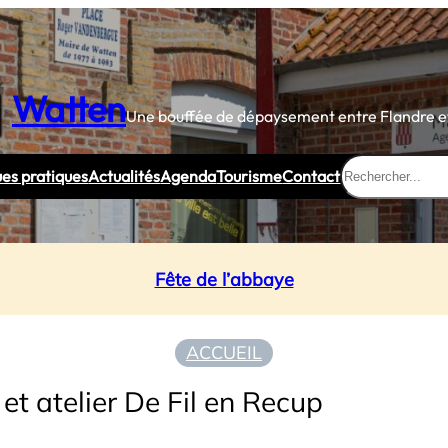
Watten
Une bouffée de dépaysement entre Flandre et
Rechercher
ues pratiques
Actualités
Agenda
Tourisme
Contact
Fête de l’abbaye
ACCUEIL
et atelier De Fil en Recup