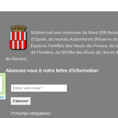
Watten est une commune du Nord (59) faisan
d’Opale, du marais Audomarois (Réserve de 
Espaces Fortifiés des Hauts-de-France, d
de Flandre), du SIVOM des Rives de l’Aa et d
de Flandre.
Abonnez-vous à notre lettre d’information:
+
−
let
(*champs obligatoire)