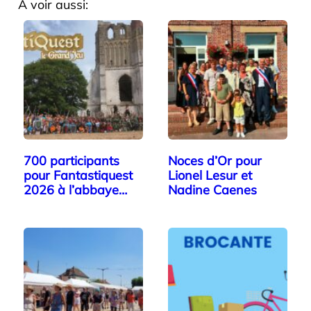
A voir aussi:
700 participants
Noces d’Or pour
pour Fantastiquest
Lionel Lesur et
2026 à l’abbaye…
Nadine Caenes