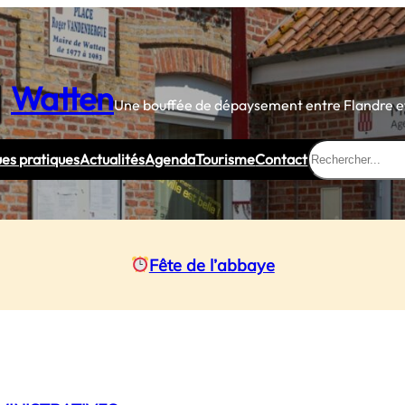
Watten
Une bouffée de dépaysement entre Flandre et
Rechercher
ues pratiques
Actualités
Agenda
Tourisme
Contact
Fête de l’abbaye