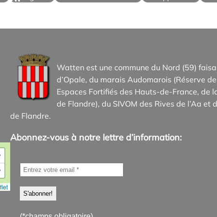
Watten est une commune du Nord (59) faisan
d’Opale, du marais Audomarois (Réserve de 
Espaces Fortifiés des Hauts-de-France, d
de Flandre), du SIVOM des Rives de l’Aa et d
de Flandre.
Abonnez-vous à notre lettre d’information:
+
−
let
(*champs obligatoire)